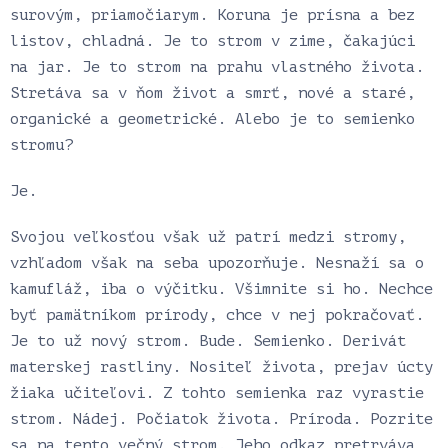
surovým, priamočiarym. Koruna je prísna a bez
listov, chladná. Je to strom v zime, čakajúci
na jar. Je to strom na prahu vlastného života.
Stretáva sa v ňom život a smrť, nové a staré,
organické a geometrické. Alebo je to semienko
stromu?
Je.
Svojou veľkosťou však už patrí medzi stromy,
vzhľadom však na seba upozorňuje. Nesnaží sa o
kamufláž, iba o výčitku. Všimnite si ho. Nechce
byť pamätníkom prírody, chce v nej pokračovať.
Je to už nový strom. Bude. Semienko. Derivát
materskej rastliny. Nositeľ života, prejav úcty
žiaka učiteľovi. Z tohto semienka raz vyrastie
strom. Nádej. Počiatok života. Príroda. Pozrite
sa na tento večný strom. Jeho odkaz pretrváva