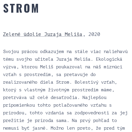
STROM
Zelené údolie Juraja Meliša
, 2020
Svojou prácou odkazujem na stále viac naliehavú
tému svojho učiteľa Juraja Meliša. Ekologická
výzva, ktorou Meliš poukazoval na náš miznúci
vzťah s prostredím, sa pretavuje do
realizovaného diela Strom. Bolestivý vzťah,
ktorý s vlastným životným prostredím máme,
pretrváva už celé desaťročia. Najlepšou
pripomienkou tohto potlačovaného vzťahu s
prírodou, tohto vzdania sa zodpovednosti za jej
prežitie je príroda sama. Na prvý pohľad to
nemusí byť jasné. Možno len preto, že pred tým