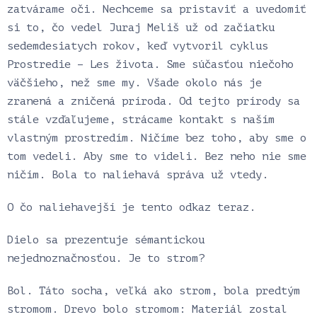
zatvárame oči. Nechceme sa pristaviť a uvedomiť
si to, čo vedel Juraj Meliš už od začiatku
sedemdesiatych rokov, keď vytvoril cyklus
Prostredie – Les života. Sme súčasťou niečoho
väčšieho, než sme my. Všade okolo nás je
zranená a zničená príroda. Od tejto prírody sa
stále vzďaľujeme, strácame kontakt s naším
vlastným prostredím. Ničíme bez toho, aby sme o
tom vedeli. Aby sme to videli. Bez neho nie sme
ničím. Bola to naliehavá správa už vtedy.
O čo naliehavejší je tento odkaz teraz.
Dielo sa prezentuje sémantickou
nejednoznačnosťou. Je to strom?
Bol. Táto socha, veľká ako strom, bola predtým
stromom. Drevo bolo stromom: Materiál zostal